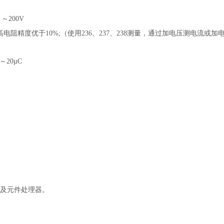
～200V
高电阻精度优于
10%;（使用236、237、238测量，通过加电压测电流或加
20µC
以及元件处理器。