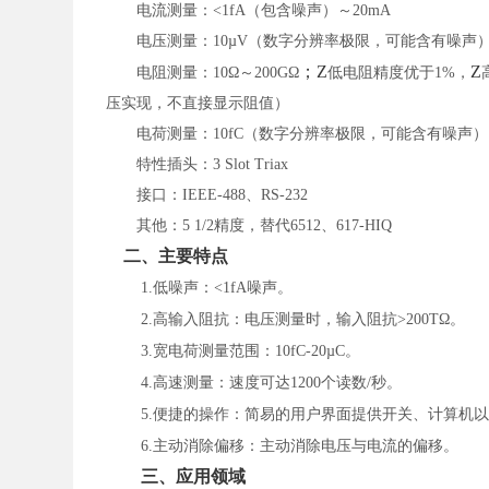
电流测量：
<1fA（包含噪声）～20mA
电压测量：
10µV（数字分辨率极限，可能含有噪声）
；
Z
Z
电阻测量：
10Ω～200GΩ
低电阻精度优于
1%，
压实现，不直接显示阻值）
电荷测量：
10fC（数字分辨率极限，可能含有噪声）～
特性插头：
3 Slot Triax
接口：
IEEE-488、RS-232
其他：
5 1/2精度，替代6512、617-HIQ
二、主要特点
1.低噪声：<1fA噪声。
2.高输入阻抗：电压测量时，输入阻抗>200TΩ。
3.宽电荷测量范围：10fC-20µC。
4.高速测量：速度可达1200个读数/秒。
5.便捷的操作：简易的用户界面提供开关、计算机
6.主动消除偏移：主动消除电压与电流的偏移。
三、应用领域