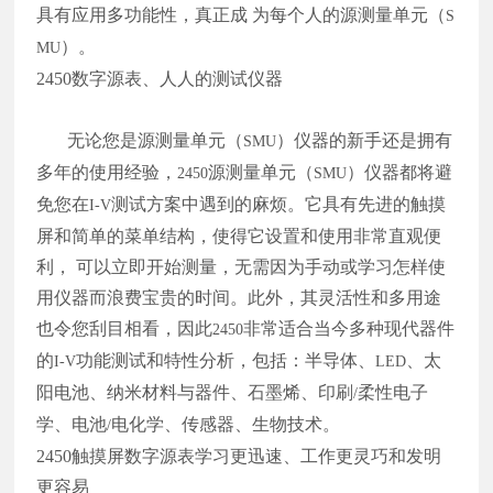
具有应用多功能性，真正成 为每个人的源测量单元（
S
）。
MU
2450
数字源表、人人的测试仪器
无论您是源测量单元（
）仪器的新手还是拥有
SMU
多年的使用经验，
源测量单元（
）仪器都将避
2450
SMU
免您在
测试方案中遇到的麻烦。它具有先进的触摸
I-V
屏和简单的菜单结构，使得它设置和使用非常直观便
利， 可以立即开始测量，无需因为手动或学习怎样使
用仪器而浪费宝贵的时间。此外，其灵活性和多用途
也令您刮目相看，因此
非常适合当今多种现代器件
2450
的
功能测试和特性分析，包括：半导体、
、太
I-V
LED
阳电池、纳米材料与器件、石墨烯、印刷
柔性电子
/
学、电池
电化学、传感器、生物技术。
/
2450
触摸屏数字源表学习更迅速、工作更灵巧和发明
更容易