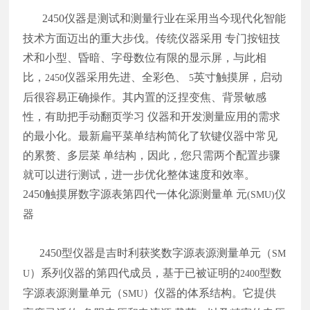
2450
仪器是测试和测量行业在采用当今现代化智能
技术方面迈出的重大步伐。传统仪器采用 专门按钮技
术和小型、昏暗、字母数位有限的显示屏，与此相
比，
仪器采用先进、全彩色、
英寸触摸屏，启动
2450
5
后很容易正确操作。其内置的泛捏变焦、背景敏感
性，有助把手动翻页学习 仪器和开发测量应用的需求
的最小化。最新扁平菜单结构简化了软键仪器中常见
的累赘、多层菜 单结构，因此，您只需两个配置步骤
就可以进行测试，进一步优化整体速度和效率。
2450
触摸屏数字源表第四代一体化源测量单 元
仪
(SMU)
器
2450
型仪器是吉时利获奖数字源表源测量单元（
SM
）系列仪器的第四代成员，基于已被证明的
型数
U
2400
字源表源测量单元（
）仪器的体系结构。它提供
SMU