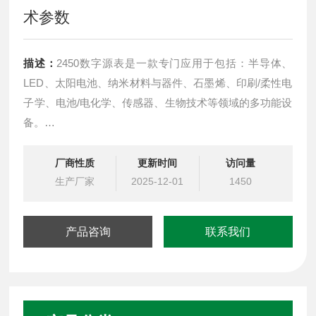
术参数
描述：
2450数字源表是一款专门应用于包括：半导体、
LED、太阳电池、纳米材料与器件、石墨烯、印刷/柔性电
子学、电池/电化学、传感器、生物技术等领域的多功能设
备。
2450SMU 仪器提供四象限精密电压和电流源/负载，外加
厂商性质
更新时间
访问量
触摸屏用户界面上的测量。 这些仪器可同时提供 10 nA -
生产厂家
2025-12-01
1450
1A 脉冲电流和/或 20mV - 200V 电压、最大输出功率
20W，4象限源或阱操作。
产品咨询
联系我们
●：交互电容触摸屏支持出众