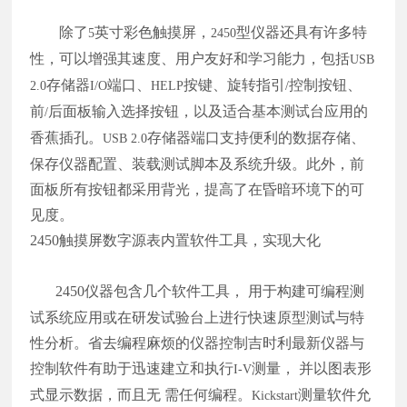
除了
英寸彩色触摸屏，
型仪器还具有许多特
5
2450
性，可以增强其速度、用户友好和学习能力，包括
USB
存储器
端口、
按键、旋转指引
控制按钮、
2.0
I/O
HELP
/
前
后面板输入选择按钮，以及适合基本测试台应用的
/
香蕉插孔。
存储器端口支持便利的数据存储、
USB 2.0
保存仪器配置、装载测试脚本及系统升级。此外，前
面板所有按钮都采用背光，提高了在昏暗环境下的可
见度。
2450
触摸屏数字源表内置软件工具，实现大化
2450
仪器包含几个软件工具， 用于构建可编程测
试系统应用或在研发试验台上进行快速原型测试与特
性分析。省去编程麻烦的仪器控制吉时利最新仪器与
控制软件有助于迅速建立和执行
测量， 并以图表形
I-V
式显示数据，而且无 需任何编程。
测量软件允
Kickstart