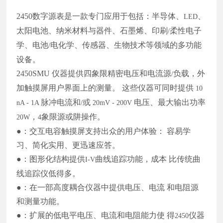
2450
数字源表是一款专门应用于包括：半导体、
、
LED
太阳电池、纳米材料与器件、石墨烯、印刷
柔性电子
/
学、电池
电化学、传感器、生物技术等领域的多功能
/
设备。
2450SMU
仪器提供四象限精密电压和电流源
负载，外
/
加触摸屏用户界面上的测量。 这些仪器可同时提供
10
脉冲电流和
或
电压、最大输出功率
nA - 1A
/
20mV - 200V
，
象限源或阱操作。
20W
4
●：交互电容触摸屏支持出众的用户体验： 容易学
习、简化实用、更迅速应答。
●：图形化结构提供
曲线追踪功能，成本 比传统曲
I-V
线追踪仪低得多。
●：在一部高度耦合仪器中提供电压、电流 和电阻源
和测量功能。
●：扩展的低电平电压、电流和电阻能力使 得
仪器
2450