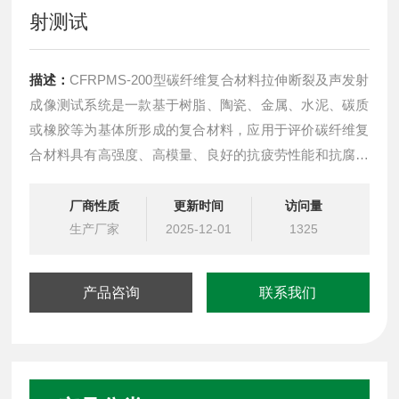
射测试
描述：
CFRPMS-200型碳纤维复合材料拉伸断裂及声发射
成像测试系统是一款基于树脂、陶瓷、金属、水泥、碳质
或橡胶等为基体所形成的复合材料，应用于评价碳纤维复
合材料具有高强度、高模量、良好的抗疲劳性能和抗腐蚀
性能等，被广泛应用于航空、航天、汽车工业等领域。然
而，由于碳纤维复合材料在制作工艺过程中的不稳定性与
厂商性质
更新时间
访问量
服役时易受载荷和复杂环境的影响，不可避免地产生分
生产厂家
2025-12-01
1325
层、孔隙、纤维断裂、纤维屈曲等损伤。TFCFMA-
产品咨询
联系我们