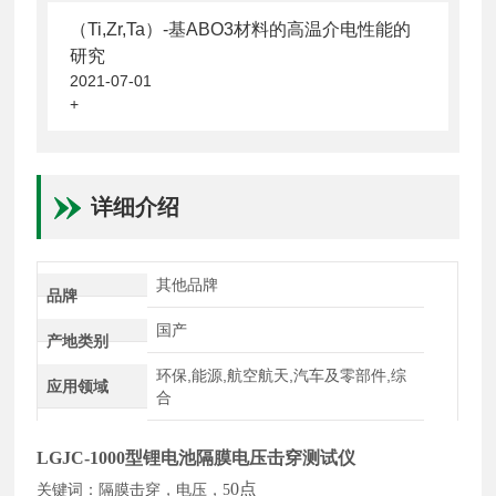
（Ti,Zr,Ta）-基ABO3材料的高温介电性能的
研究
2021-07-01
+
详细介绍
其他品牌
品牌
国产
产地类别
环保,能源,航空航天,汽车及零部件,综
应用领域
合
L
GJC-1000
型锂电池隔膜电压击穿测试仪
0
点
关键词：隔膜击穿，电压，
5