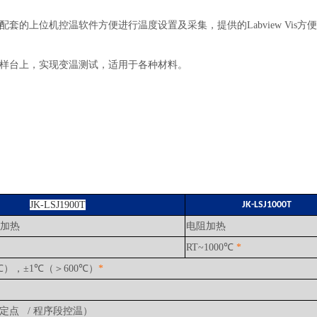
的上位机控温软件方便进行温度设置及采集，提供的Labview Vis方
样台上，实现变温测试，适用于各种材料。
JK-LSJ1900T
JK-LSJ1000T
阻加热
电阻加热
RT~1000℃
*
0℃），±1℃（＞600℃）
*
（可定点 / 程序段控温）