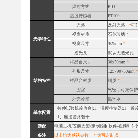
温控方式
PID
温度传感器
PT100
光路
反射光路
*
可
视窗材质
石英玻璃
*
光学特性
视窗尺寸
Φ25mm
*
透光孔
默认无透光孔
样品台尺寸
30x50mm
*
外形尺寸
125×90×30mm
结构特性
样品台材质
铜质
*
腔室
气密，可充保
外壳冷却
循环水
拉伸试验机冷热台x1、温度控制器x1、致
基本配置
1、连接管路若干
选配
电脑主机/安装支架/定制控制软件/视频引伸
备注
以上均为默认参数 * 为可定制项