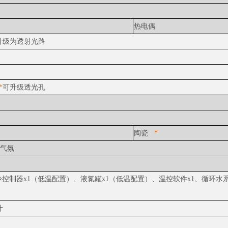
热电偶
升级为透射光路
*
可升级透光孔
*
陶瓷
*
护气氛
冷控制器x1（低温配置）、液氮罐x1（低温配置）、温控软件x1、循环水系
计