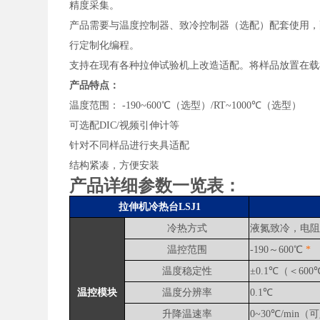
精度采集。
产品需要与温度控制器、致冷控制器（选配）配套使用，配套
行定制化编程。
支持在现有各种拉伸试验机上改造适配。将样品放置在载
产品特点：
温度范围： -190~600℃（选型）/RT~1000℃（选型）
可选配DIC/视频引伸计等
针对不同样品进行夹具适配
结构紧凑，方便安装
产品详细参数一览表：
拉伸机冷热台LSJ1
冷热方式
液氮致冷，电
温控范围
-190～600℃
*
温度稳定性
±0.1℃（＜60
温控模块
温度分辨率
0.1℃
升降温速率
0~30℃/min