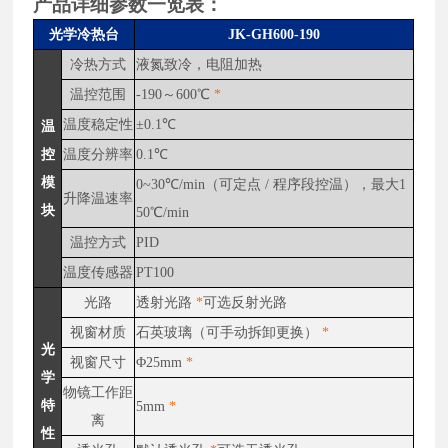
产品详细参数一览表：
光学冷热台
JK-GH
600
-190
冷热方式
液氮致冷，电阻加热
温控范围
-190～600℃
*
温度稳定性
±0.1℃
温
控
温度分辨率
0.1℃
模
0~30℃/min（可定点 / 程序段控温），最大1
升降温速率
块
50℃/min
温控方式
PID
温度传感器
PT100
光路
透射光路
*
可选反射光路
视窗材质
石英玻璃（可手动拆卸更换）
*
光
视窗尺寸
Φ25mm
*
学
物镜工作距
特
5mm
*
离
性