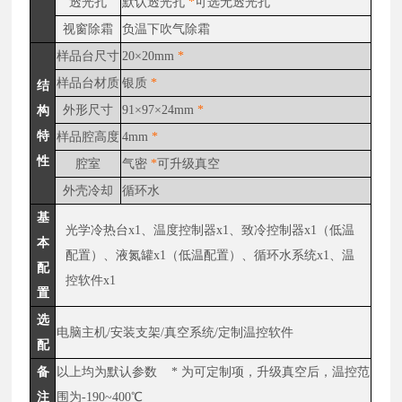
透光孔
默认透光孔
*
可选无透光孔
视窗除霜
负温下吹气除霜
样品台尺寸
20×20mm
*
样品台材质
银质
*
结
外形尺寸
91×97×24mm
*
构
特
样品腔高度
4mm
*
性
腔室
气密
*
可升级真空
外壳冷却
循环水
基
光学冷热台
x1、温度控制器x1、致冷控制器x1（低温
本
配置）、液氮罐x1（低温配置）、循环水系统x1、温
配
控软件x1
置
选
电脑主机
/安装支架/真空系统/定制温控软件
配
备
以上均为默认参数
* 为可定制项，升级真空后，温控范
注
围为-190~400℃