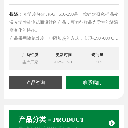
描述：
光学冷热台JK-GH600-190是一款针对研究样品变
温光学性能测试而设计的产品，可表征样品光学性能随温
度变化的特征。
产品采用液氮致冷、电阻加热的方式，实现-190~600℃范
围内精准控制，与其他光学设备（如显微镜、拉曼光谱
等）搭配集成，进行变温原位测试。
厂商性质
更新时间
访问量
生产厂家
2025-12-01
1314
产品咨询
联系我们
产品分类
PRODUCT