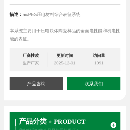
描述：
aixPES压电材料综合表征系统
本系统主要用于压电块体陶瓷样品的全面电性能和机电性
能的表征。
大信号和小信号材料的特征可以在一定温度范围内表征。
样品上的电流响应测量是通过精确的虚拟接地方法衡量电
厂商性质
更新时间
访问量
压激励信号。样品的微位移同时通过激光干涉仪进行测
生产厂家
2025-12-01
1991
量。
产品咨询
联系我们
产品分类
PRODUCT