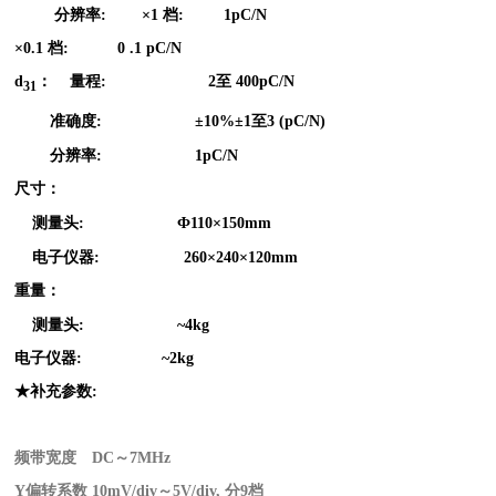
分辨率: ×1 档:
1
pC/N
×0.1
档:
0 .1
pC/N
d
： 量程: 2至 400pC/N
31
准确度: ±10%±1至3 (pC/N)
分辨率:
1pC/N
尺寸：
测量头: Ф110×
150mm
电子仪器: 260×240×
120mm
重量：
测量头:
~4kg
电子仪器: ~2kg
★补充参数:
频带宽度
DC
～7MHz
Y
偏转系数
10mV/div
～5V/div, 分9档