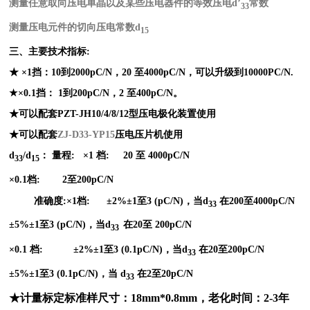
测量任意取向压电单晶以及某些压电器件的等效压电d’
常数
33
测量压电元件的切向压电常数d
15
三、主要技术指标:
★ ×1挡：10到2000pC/N，20 至4000pC/N，可以升级到10000PC/N.
★×0.1挡： 1到200pC/N，2 至400pC/N。
★可以配套PZT-JH10/4/8/12型压电极化装置使用
★可以配套
ZJ-D33-YP15
压电压片机使用
d
/d
： 量程: ×1 档: 20 至 4000pC/N
33
15
×0.1
档: 2至200pC/N
准确度:×1档: ±2%±1至3 (pC/N)，当d
在200至4000pC/N
33
±5%±1
至3 (pC/N)，当d
在20至 200pC/N
33
×0.1
档:
±2%±1
至3 (0.1pC/N)，当d
在20至200pC/N
33
±5%±1
至3 (0.1pC/N)，当 d
在2至20pC/N
33
★计量标定标准样尺寸：18mm*0.8mm，老化时间：2-3年