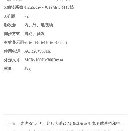
X
偏转系数
0.2μS/div
～0.1S/div, 分18档
X
扩展
×2
触发源
内、外、电视场
同步方式
自动、触发
有效显示面
6div×10div(1div=0.6cm)
使用电源
AC 220V/50Hz
外形尺寸
240B×100H×300Dmm
重量
3kg
上一篇：
走进双*大学：北师大采购ZJ-6型精密压电测试系统和空气薄膜极化装置