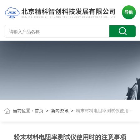
导航
当前位置：
首页
>
新闻资讯
>
粉末材料电阻率测试仪使用时的注意事项
粉末材料电阻率测试仪使用时的注意事项