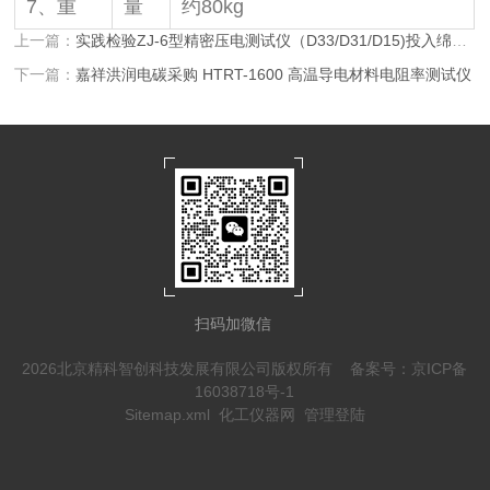
7、重
量
约80kg
上一篇：
实践检验ZJ-6型精密压电测试仪（D33/D31/D15)投入绵阳九院
下一篇：
嘉祥洪润电碳采购 HTRT-1600 高温导电材料电阻率测试仪
扫码加微信
2026北京精科智创科技发展有限公司版权所有
备案号：京ICP备
16038718号-1
Sitemap.xml
化工仪器网
管理登陆