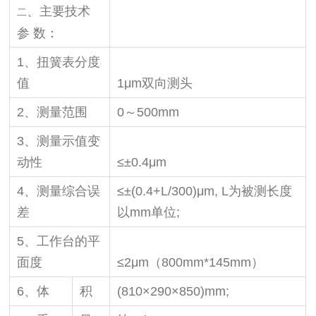
、主要技术
二
参 数：
1、扭簧表分度
值
1μm
双向测头
2、测量范围
0～500mm
3、测量示值变
动性
≤±0.4μm
4、测量综合误
≤±(0.4+L/300)
μ
m, L为被测长度
差
以mm单位;
5、工作台的平
面度
≤2μm（800mm*145mm）
6、体
积
(810×290×850)mm;