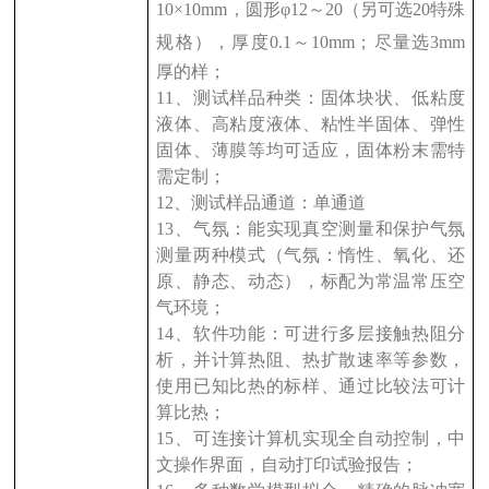
10
×
10mm
，圆形φ
12
～
20
（另可选
20
特殊
规格），厚度
0.1
～
10mm
；尽量选
3mm
厚的样；
11
、测试样品种类：固体块状、低粘度
液体、高粘度液体、粘性半固体、弹性
固体、薄膜等均可适应，固体粉末需特
需定制；
12
、测试样品通道：单通道
13
、气氛：能实现真空测量和保护气氛
测量两种模式（气氛：惰性、氧化、还
原、静态、动态），标配为常温常压空
气环境；
14
、软件功能：可进行多层接触热阻分
析，并计算热阻、热扩散速率等参数，
使用已知比热的标样、通过比较法可计
算比热；
15
、可连接计算机实现全自动控制，中
文操作界面，自动打印试验报告；