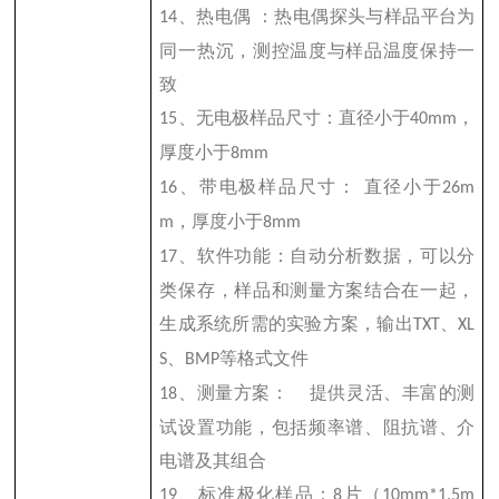
、热电偶
：热电偶探头与样品平台为
14
同一热沉，测控温度与样品温度保持一
致
、无电极样品尺寸：直径小于
，
15
40mm
厚度小于
8mm
、带电极样品尺寸：
直径小于
16
26m
，厚度小于
m
8mm
、软件功能：自动分析数据，可以分
17
类保存，样品和测量方案结合在一起，
生成系统所需的实验方案，输出
、
TXT
XL
、
等格式文件
S
BMP
、测量方案：
提供灵活、丰富的测
18
试设置功能，包括频率谱、阻抗谱、介
电谱及其组合
、标准极化样品：
片（
19
8
10mm*1.5m