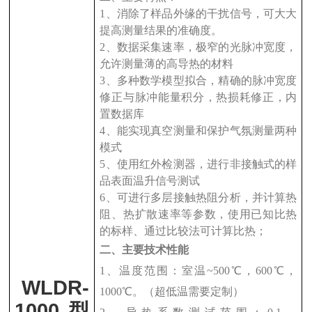
1
、消除了样品外缘的干扰信号，可大大
提高测量结果的准确度。
2
、数据采集速率，极窄的光脉冲宽度，
允许测量薄的高导热的材料
3
、多种数学模型拟合，精确的脉冲宽度
修正与脉冲能量积分，热损耗修正，内
置数据库
4
、能实现真空测量和保护气氛测量两种
模式
5
、使用红外检测器，进行非接触式的样
品表面温升信号测试
6
、可进行多层接触热阻分析，并计算热
阻、热扩散速率等参数，使用已知比热
的标样、通过比较法可计算比热；
二、主要技术性能
1
、温度范围：室温
~500
℃，
600
℃，
WLDR-
1000
℃。（超低温需要定制）
1000
型