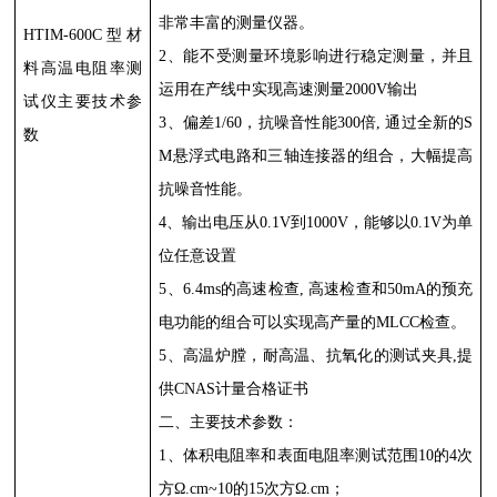
非常丰富的测量仪器。
HTIM-600C
型材
2
、能不受测量环境影响进行稳定测量，并且
料高温电阻率测
运用在产线中实现高速测量
2000V
输出
试仪主要技术参
3
、偏差
1/60
，抗噪音性能
300
倍
,
通过全新的
S
数
M
悬浮式电路和三轴连接器的组合，大幅提高
抗噪音性能。
4
、输出电压从
0.1V
到
1000V
，能够以
0.1V
为单
位任意设置
5
、
6.4ms
的高速检查
,
高速检查和
50mA
的预充
电功能的组合可以实现高产量的
MLCC
检查。
5
、高温炉膛，耐高温、抗氧化的测试夹具
,
提
供
CNAS
计量合格证书
二、主要技术参数：
1
、体积电阻率和表面电阻率测试范围
10
的
4
次
方
Ω.cm~10
的
15
次方
Ω.cm
；