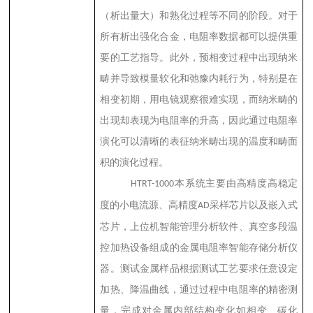
（析出量大）和熟化过程等不同的阶段。对于
所有析出强化合金，电阻率数据都可以提供重
要的工艺指导。此外，预相变过程中出现纳米
畴并导致模量软化和弛豫内耗行为，特别是在
相变初期，用电镜观察很难实现，而纳米畴的
出现却表现为电阻率的升高，因此通过电阻率
演化可以清晰的表征纳米畴出现的温度和畴面
积的演化过程。
本系统主要由高精度高稳定
HTRT-1000
度的小电流源、高精度
采样芯片以及嵌入式
AD
芯片，上位机智能管理分析软件、真空多段温
控加热设备组成的金属电阻率智能存储分析仪
器。测试金属样品根据测试工艺要求任意设定
加热、降温曲线，通过过程中电阻率的精密测
量，完成对金属内部结构变化如相变、碳化