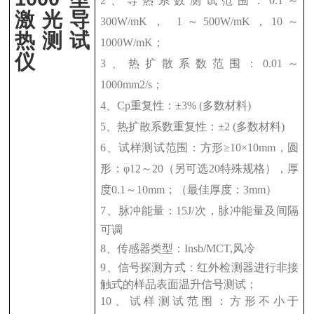
2
、导热系数测试范围：
0.1
～
激光导
300W/mK
，
1
～
500W/mK
，
10
～
热测试
1000W/mK
；
仪
3
、热扩散系数范围：
0.01
～
1000mm2/s
；
4
、
Cp
重复性：±
3% (
多数材料
)
5
、热扩散系数重复性：±
2 (
多数材料
)
6
、试样测试范围：方形≥
10
×
10mm
，圆
形：φ
12
～
20
（另可选
20
特殊规格），厚
度
0.1
～
10mm
；（最佳厚度：
3mm
）
7
、脉冲能量：
15J/
次，脉冲能量及间隔
可调
8
、传感器类型：
Insb/MCT,
风冷
9
、信号探测方式：红外检测器进行非接
触式的样品表面温升信号测试；
10
、试样测试范围：方形不小于