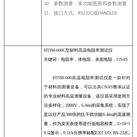
、参数测量：多功能图形和参数测量
30
、接口方式
或
31
: RS232C
HANDLER
HTIM-600C
型材料高温电阻率测试仪
关键词：电阻率，体电阻，表面电阻，
CNAS
HTIM-600
高温电阻率测试仪是一款针对
于材料的测量设备，可以出具
CNAS
整体认证
的专业材料高温测量设备，该仪器采用
使用方
法多样化，
2000V
，
6.4ms
的采集系统，实现了
是以往产品
300
倍的抗干扰功能
6.4ms
的高速测
量，作为皮安表使用进行低电容检查，
2×10^1
9 Ω
显示，
0.1fA
分辨率标配
EXT I/O, RS-232C,