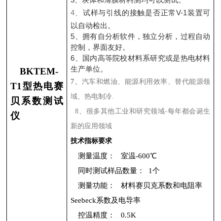
4
、
试样与引线的接触是否正常
V-1
装置可
以自动检出。
5
、拥有自分析软件，独立分析，过程自动
控制，界面友好。
6
、国内高等院校材料系研究或是热电材料
生产单位。
BKTEM-
7
、
汽车和燃油、能源利用效率、替代能源领
T1
型热电赛
域、热电制冷
.
贝系数测试
8
、很多其他工业和研究领域
-
每年都会诞生
仪
新的应用领域
技术指标要求
测量温度：
室温
-600
℃
同时测试样品数量：
1
个
测量功能：
材料赛贝克系数和电阻率
Seebeck
系数及电导率
控温精度：
0.5K