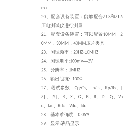
）
m
、配套设备装置：能够配合
和
20
ZJ-3
ZJ-6
压电测试仪进行测量
、配套设备装置：可以配置
，
21
10MM
2
，
，
压片夹具
0MM
30MM
40MM
、测试频率：
23
20HZ-10MHZ
、测试电平
—
24
:100mV
2V
、分辨率：
25
1MHZ
、输出阻抗
Ω
26
:
100
、测试参数：
、
、
、
27
Cp/Cs
Lp/Ls
Rp/Rs
|
、
、
、
、
、
、θ、
、
、
Z|
|Y|
R
X
G
B
D
Q
Va
、
、
、
、
c
Iac
Rdc
Vdc
Idc
、基本准确度
28
: 0.05%
、显示
液晶显示
29
: