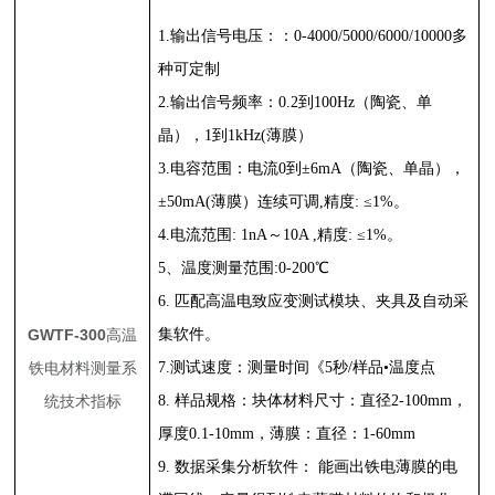
1.
输出信号电压：：
0-4000/5000/6000/10000
多
种可定制
2.
输出信号频率：
0.2
到
100Hz
（陶瓷、单
晶），
1
到
1kHz(
薄膜）
3.
电容范围：电流
0
到±
6mA
（陶瓷、单晶），
±
50mA(
薄膜）连续可调
,
精度
:
≤
1%
。
4.
电流范围
: 1nA
～
10A ,
精度
:
≤
1%
。
5
、温度测量范围
:0-200
℃
6.
匹配高温电致应变测试模块、夹具及自动采
GWTF-300
高温
集软件。
铁电材料测量系
7.
测试速度：测量时间《
5
秒
/
样品•温度点
统技术指标
8.
样品规格：块体材料尺寸：直径
2-100mm
，
厚度
0.1-10mm
，薄膜：直径：
1-60mm
9.
数据采集分析软件： 能画出铁电薄膜的电