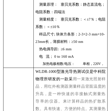
测量原理：
塞贝克系数：静态直流电；
电阻系数：四端法
测量精度：
塞贝克系数：＜±
7
％；电阻
系数：＜±
10
％
样品尺寸
;
块体方条形：
2-3
×
2-3 mm
×
10-
23mm
长，薄膜材料：≥
50 nm
热电偶导距
:
≥
6 mm
电
流；
0 to 160 mA
加热电极相数
/
电压：
单相，
220V
，
WLDR-1000
型激光导热测试仪是中科院
物理所研发的一款
采
用一束激光照射样
品，用红外检测器测量样品背面温度的
升高，
是一种快速的非接触式测量热
导率的仪器。
来计算样品的热扩散系
数。具有快速、方便的特点。其测量热