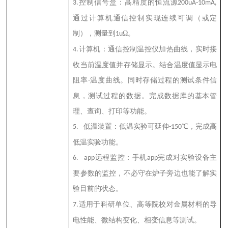
控制信号盒：高精度的恒流源
3.
200uA-10mA,
通过计算机通信控制实现连续可调（或定
制），测量到
Ω。
1u
计算机：通信控制温控仪加热曲线，实时接
4.
收当前温度值并存储显示。结合温度值显示电
阻率
温度曲线。同时存储过程的测试条件信
-
息，测试过程的数据。完成数据库的基本管
理、查询、打印等功能。
低温装置：低温实验可延伸
℃，完成高
5.
-150
低温实验功能。
远程监控：手机
完成对实验设备主
6. app
app
要参数的监控，不必守在炉子旁边也能了解实
验目前的状态。
适用于科研单位、高等院校对金属材料的导
7.
电性能、微结构变化、相变信息等测试。