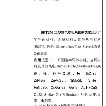
7
60kg
BKTEM-T1
型热电赛贝系数测试仪
以测定
半导体材料、金属材料及其他热电材料
(Bi2Te3, PbTe, Skutterudites
等
)
的
Seebeck
系数
及电导率
.
应用范围：
1
、可测定半导体材料、金属材
料及其他热电
(Bi2Te3,PbTe,Skutterudites
康
铜、镍、钨等金属，
Te
、
Bi2Te3
、
ZrNiSn
、
ZnAgSb
、
NiMoSb
、
SnTe
、
FeNbSb
、
CuGaTe2
、
GeTe
、
Ag1-xCuS
、
Cu2ZnSnSe4
等
)
的
Seebeck
系数及电导
率、电阻率。
3
、块体和薄膜材料测均可以测试。