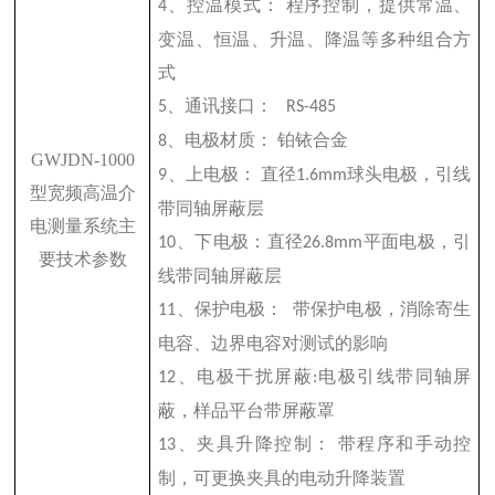
、控温模式：
程序控制，提供常温、
4
变温、恒温、升温、降温等多种组合方
式
、通讯接口：
5
RS-485
、电极材质：
铂铱合金
8
GWJDN-1000
、上电极：
直径
球头电极，引线
9
1.6mm
型宽频高温介
带同轴屏蔽层
电测量系统主
、下电极：直径
平面电极，引
10
26.8mm
要技术参数
线带同轴屏蔽层
、保护电极：
带保护电极，消除寄生
11
电容、边界电容对测试的影响
、电极干扰屏蔽
电极引线带同轴屏
12
:
蔽，样品平台带屏蔽罩
、夹具升降控制：
带程序和手动控
13
制，可更换夹具的电动升降装置