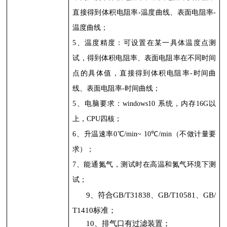
直接得到体积电阻率
-
温度曲线、表面电阻率
-
温度曲线；
5
、温度精度：可设置在某一具体温度点测
试，得到体积电阻率、表面电阻率在不同时间
点的具体值，直接得到体积电阻率
-
时间曲
线、表面电阻率
-
时间曲线；
5
、电脑要求：
windows10
系统，内存
16G
以
上，
CPU
四核；
6
、升温速率
0℃/min~ 10℃/min
（不做计量要
求）；
7
、能通氮气，测试时在高温和氮气环境下测
试；
9
、符合
GB/T31838
、
GB/T10581
、
GB/
T1410
标准；
10
、排气口有过滤装置；