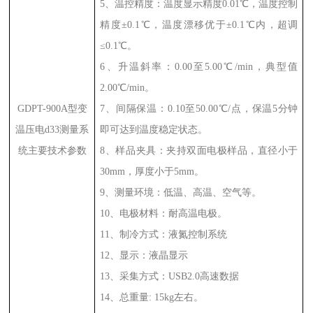
5
、温控精度：温度显示精度
0.01
℃，温度控制
精度±
0.1
℃，温度漂移优于±
0.1
℃内，超调
≤
0.1
℃。
6
、升温斜率：
0.00
至
5.00
℃
/min
，典型值
2.00
℃
/min
。
GDPT-900A
型变
7
、间隔保温：
0.10
至
50.00
℃
/
点，保温
5
分钟
温压电
d33
测量系
即可达到温度稳定状态。
统
主要技术参数
8
、样品夹具：夹持双面电极样品，直径小于
30mm
，厚度小于
5mm
。
9
、测量环境：低温、高温、空气等。
10
、电极材料：耐高温电极。
11
、制冷方式：液氮控制系统
12
、显示：液晶显示
13
、采集方式：
USB2.0
高速数据
14
、总重量
: 15kg
左右。