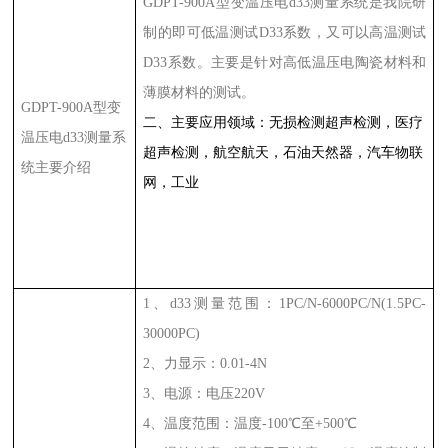
GDPT-900A
型变温压电
d33
测量系统是我院研
制的即可低温测试
D33
系数，又可以高温测试
D33
系数。主要是针对高低温压电陶瓷材料和
薄膜材料的测试。
GDPT-900A
型变
二、主要应用领域：无损检测超声检测，医疗
温压电
d33
测量系
超声检测，航空航天，石油天然器，汽车物联
统
主要介绍
网，工业
1
、
d33
测量范围：
1PC/N-6000PC/N(1.5PC-
30000PC)
2
、力显示：
0.01-4N
3
、电源：电压
220V
4
、温度范围：温度
-100
℃至
+500
℃