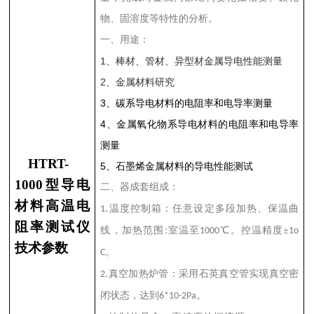
物、固溶度等特性的分析。
一、用途：
1
、棒材、管材、异型材金属导电性能测量
2
、金属材料研究
3
、
碳系导电材料的电阻率和电导率测量
4
、金属氧化物系导电材料的电阻率和电导率
测量
HTRT-
5
、石墨烯金属材料的导电性能测试
1000
型导电
二、器成套组成：
材料高温电
温度控制箱：任意设定多段加热、保温曲
1.
阻率测试仪
线，加热范围
室温至
℃。控温精度±
:
1000
1o
技术参数
。
C
真空加热炉管：采用石英真空管实现真空密
2.
闭状态，达到
。
6*10-2Pa