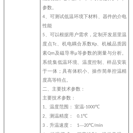
参数。
、可测试低温环境下材料、器件的介电
4
性能
、可以根据用户需求，定制开发居里温
5
度点
、机电耦合系数
、机械品质因
Tc
Kp
素
及磁导率
等参数的测量与分析。
Qm
μ
系统集低温环境、温度控制、样品安装
于一体；具有体积小、操作简单控温精
度高等特点。
二、主要技术参数：
主要技术参数：
、温度范围：
室温
℃
1
-1000
、测温精度：
℃
2
0.1
．升温速度：
—
℃
3
1
20
/min