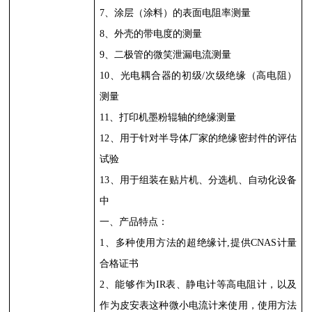
7
、涂层（涂料）的表面电阻率测量
8
、外壳的带电度的测量
9
、二极管的微笑泄漏电流测量
10
、光电耦合器的初级
/
次级绝缘（高电阻）
测量
11
、打印机墨粉辊轴的绝缘测量
12
、用于针对半导体厂家的绝缘密封件的评估
试验
13
、用于组装在贴片机、分选机、自动化设备
中
一、产品特点：
1
、多种使用方法的超绝缘计
,
提供
CNAS
计量
合格证书
2
、能够作为
IR
表、静电计等高电阻计，以及
作为皮安表这种微小电流计来使用，使用方法