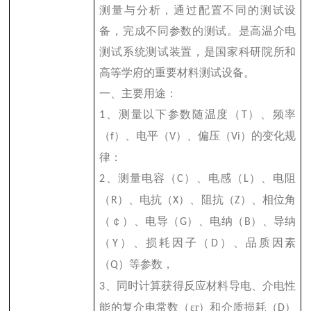
测量与分析，通过配置不同的测试设
备，完成不同参数的测试。是高温介电
测试系统测试装置，是国家科研院所和
高等学府的重要材料测试设备。
一、主要用途：
、测量以下参数随温度（
）、频率
1
T
（
）、电平（
）、偏压（
）的变化规
f
V
Vi
律：
、测量电容（
）、电感（
）、电阻
2
C
L
（
）、电抗（
）、阻抗（
）、相位角
R
X
Z
（
￠
）、电导（
）、电纳（
）、导纳
G
B
（
）、损耗因子（
）、品质因素
Y
D
（
）等参数，
Q
、同时计算获得反应材料导电、介电性
3
能的复介电常数（
ε
r
）和介质损耗（
）
D