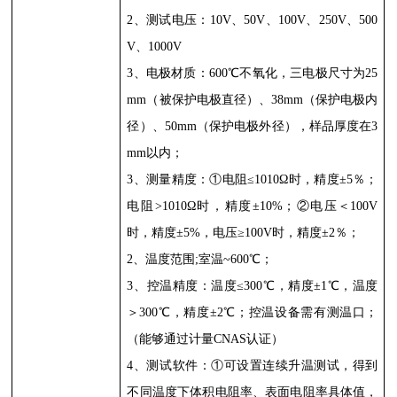
2
、测试电压：
10V
、
50V
、
100V
、
250V
、
500
V
、
1000V
3
、电极材质：
600℃
不氧化，三电极尺寸为
25
mm
（被保护电极直径）、
38mm
（保护电极内
径）、
50mm
（保护电极外径），样品厚度在
3
mm
以内；
3
、测量精度：①电阻≤
1010Ω
时，精度±
5
％；
电阻
>1010Ω
时，精度±
10%
；②电压＜
100V
时，精度±
5%
，电压≥
100V
时，精度±
2
％；
2
、温度范围
;
室温
~600℃
；
3
、控温精度：温度≤
300℃
，精度
±1℃
，温度
＞
300℃
，精度
±2℃
；控温设备需有测温口；
（能够通过计量
CNAS
认证）
4
、测试软件：①可设置连续升温测试，得到
不同温度下体积电阻率、表面电阻率具体值，