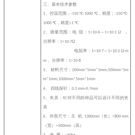
三、基本技术参数
、控温范围；
℃
℃
，精度：
℃
1
-150
-1000
-150
-
℃
，精度±
℃
1000
1
、测量范围：电
阻：
×
～
×
Ω
，
2
1
10-6
1
10-1
分辨率：
×
Ω
1
10-7
电阻率：
×
～
×
Ω
1
10-7
1
10-2
-m
，
分辨率：
×
m
1
10-8
、
材料尺寸：
3
200mm*5mm*1mm,500mm*5m
m*1mm,1000mm*5mm*1mm
、
四线探针；
4
0.5 mm-0.7mm
、夹具：针对不同的样品可以设计不同的夹
5
具
、外形尺寸：主
机
（长）×
6
1300mm
800 mm
（宽）×
（高）
500mm
、净
重：≤