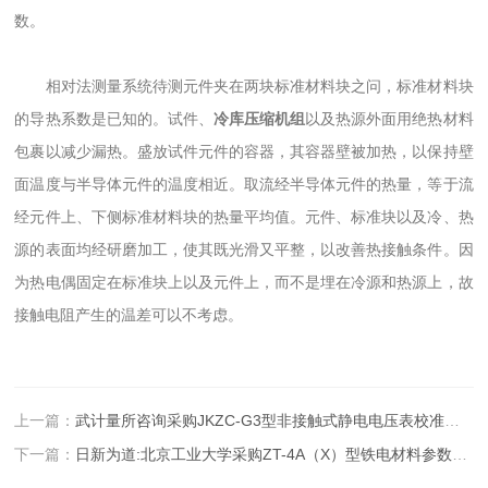
数。
相对法测量系统待测元件夹在两块标准材料块之问，标准材料块
的导热系数是已知的。试件、
冷库压缩机组
以及热源外面用绝热材料
包裹以减少漏热。盛放试件元件的容器，其容器壁被加热，以保持壁
面温度与半导体元件的温度相近。取流经半导体元件的热量，等于流
经元件上、下侧标准材料块的热量平均值。元件、标准块以及冷、热
源的表面均经研磨加工，使其既光滑又平整，以改善热接触条件。因
为热电偶固定在标准块上以及元件上，而不是埋在冷源和热源上，故
接触电阻产生的温差可以不考虑。
上一篇：
武计量所咨询采购JKZC-G3型非接触式静电电压表校准测量仪
下一篇：
日新为道:北京工业大学采购ZT-4A（X）型铁电材料参数测试仪