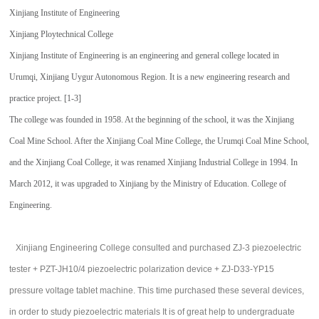
Xinjiang Institute of Engineering
Xinjiang Ploytechnical College
Xinjiang Institute of Engineering is an engineering and general college located in
Urumqi, Xinjiang Uygur Autonomous Region. It is a new engineering research and
practice project. [1-3]
The college was founded in 1958. At the beginning of the school, it was the Xinjiang
Coal Mine School. After the Xinjiang Coal Mine College, the Urumqi Coal Mine School,
and the Xinjiang Coal College, it was renamed Xinjiang Industrial College in 1994. In
March 2012, it was upgraded to Xinjiang by the Ministry of Education. College of
Engineering.
Xinjiang Engineering College consulted and purchased ZJ-3 piezoelectric
tester + PZT-JH10/4 piezoelectric polarization device + ZJ-D33-YP15
pressure voltage tablet machine. This time purchased these several devices,
in order to study piezoelectric materials It is of great help to undergraduate