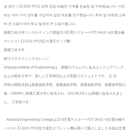
광 장치 + ZJ-D33-YP15 압력 전압 태블릿 기계를 컨설팅 및 구매했습니다. 이번
에는 여러 가지 장치를 구입하여 압전 재료를 연구했습니다. 학부 및 대학원 교육
에 큰 도움이되며 학교 발전에 큰 도움이됩니다.
新疆工科大学コンサルティング調達ZJ-3圧電テスター+ PZT-JH10 / 4圧電分極
デバイス+ ZJ-D33-YP15圧力電圧チップ機
新疆工科大学
新江プロテクニックカレッジ
Xinjiang Institute of Engineeringは、新疆のウルムチにあるエンジニアリング
および総合大学で、新しい工学研究および実践プロジェクトです。 [1-3]
学校が開校当初は新疆炭鉱学院、新疆炭鉱学院、新疆炭鉱学院、新疆炭学院の
後、1994年に新疆工業大学に改名され、2012年3月には新疆に改名されまし
た。 工学部です。
Xinjiang Engineering CollegeはZJ-3圧電テスター+ PZT-JH10 / 4圧電分極デ
バイス+ ZJ-D33-YP15圧力電圧タブレット機を調べて購入しました今回は圧電