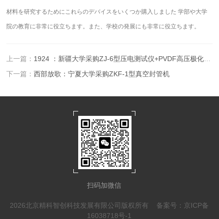
材料を研究するためにこれらのデバイスをいくつか購入しました 学部や大学
院の教育に非常に役立ちます。また、学校の発展にも非常に役立ちます。
上一篇：
1924 ：新疆大学采购ZJ-6型压电测试仪+PVDF高压极化装置
下一篇：
西部放歌：宁夏大学采购ZKF-1型真空封管机
扫码加微信
2026北京精科智创科技发展有限公司版权所有
备案号：京ICP备
16038718号-1