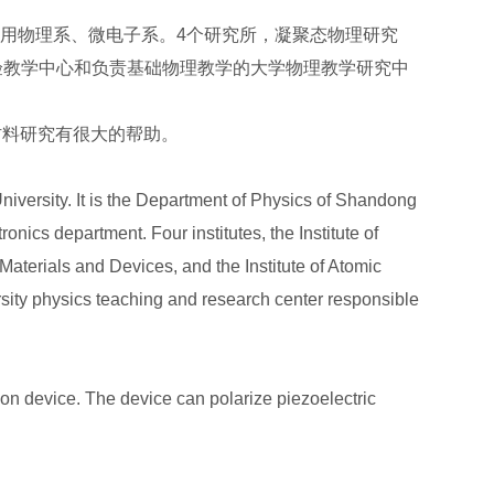
应用物理系、微电子系。4个研究所，凝聚态物理研究
验教学中心和负责基础物理教学的大学物理教学研究中
材料研究有很大的帮助。
iversity. It is the Department of Physics of Shandong
nics department. Four institutes, the Institute of
Materials and Devices, and the Institute of Atomic
rsity physics teaching and research center responsible
on device. The device can polarize piezoelectric