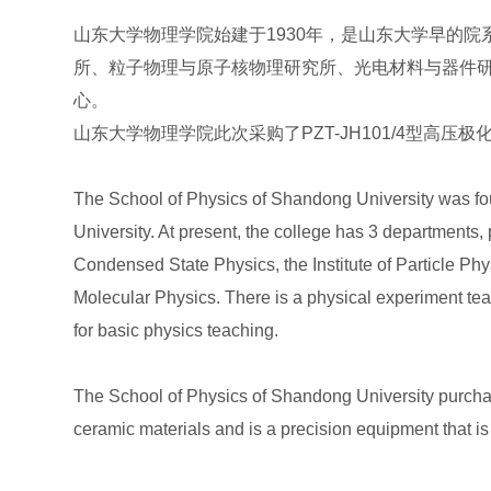
山东大学物理学院始建于1930年，是山东大学早的
所、粒子物理与原子核物理研究所、光电材料与器件
心。
山东大学物理学院此次采购了PZT-JH101/4型
The School of Physics of Shandong University was foun
University. At present, the college has 3 departments,
Condensed State Physics, the Institute of Particle Phy
Molecular Physics. There is a physical experiment tea
for basic physics teaching.
The School of Physics of Shandong University purchas
ceramic materials and is a precision equipment that is 