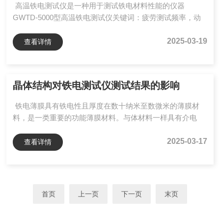
高温铁电测试仪是一种用于测试铁电材料性能的仪器
重大影响。在...
GWTD-5000型高温铁电测试仪关键词：疲劳测试频率，动
态电滞回线，高低温探针台GWTD-5000型高温铁电测试仪
是一款扩展灵活的高温铁电测试仪，也是一款可替代德国
2025-03-19
查看详情
aixACCT公司生产的TFAnalyzer2000铁电分析仪的国产铁电
材料性能测试设备，可广泛地应用于如各种铁电/压电/热释
电薄膜、厚膜、体材料和电子陶瓷、铁电传感器/执行器/存
晶体结构对铁电测试仪测试结果的影响
储器等领域的研究。铁电参数测试主要性能指标：a.外接
5kV高压放大器（可扩展至10kV）...
铁电薄膜具有铁电性且厚度在数十纳米至数微米的薄膜材
料，是一类重要的功能薄膜材料。与体材料一样具有介电
性、铁电开关效应、压电效应、热释电效应、电光效应、声
光效应、光折射效应和非线性光学效应等一系列特性。既可
2025-03-17
查看详情
单独利用上述诸效应制作出不同的功能器件，也可综合利用
两个或两个以上的效应制作多功能器件、集成器件或机敏器
件。铁电测试仪是一款高量程款的铁电性能材料测试装置，
这款设备可以适用于铁电薄膜、铁电体材料（既可块体材
首页
上一页
下一页
末页
料）的电性能测量，可测量铁电薄膜电滞回线、可测出具有
非对称电滞回线铁电...