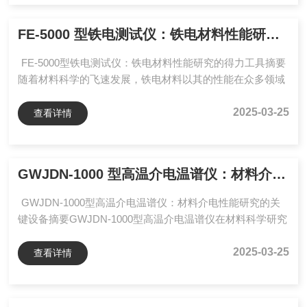
定功率：2.0kw6、压电材料极化方式：真空，空气，气氛，
硅油等10多种极化方式7、总电流：10mA8、每路切断电
​FE-5000 型铁电测试仪：铁电材料性能研究的得力工具
流：...
FE-5000型铁电测试仪：铁电材料性能研究的得力工具摘要
随着材料科学的飞速发展，铁电材料以其的性能在众多领域
展现出巨大的应用潜力。FE-5000型铁电测试仪作为研究铁
电材料性能的关键设备，在推动铁电材料的深入研究与广泛
2025-03-25
查看详情
应用中发挥着至关重要的作用。本文将对FE-5000型铁电测
试仪进行全面且深入的阐述，涵盖其工作原理、结构设计、
技术参数、操作方法、性能测试以及应用案例等多个方面，
GWJDN-1000 型高温介电温谱仪：材料介电性能研究的关键设备
旨在为相关领域的科研人员、工程师以及对铁电材料研究感
兴趣的人士提供详尽而实用的参考资料，助力他们更...
GWJDN-1000型高温介电温谱仪：材料介电性能研究的关
键设备摘要GWJDN-1000型高温介电温谱仪在材料科学研究
中占据重要地位，尤其在探究材料在宽频、高低温条件下的
介电性能方面发挥着关键作用。本文深入剖析该仪器的工作
2025-03-25
查看详情
原理，详细介绍其由加热、电极、测试及数据处理单元构成
的结构设计，全面阐述温度区间、精度、测试频率范围等技
术参数，细致说明操作流程及注意事项，并通过实际案例展