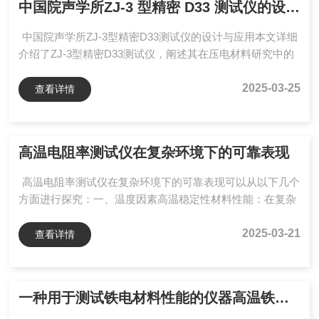
中国院声学所ZJ-3 型精密 D33 测试仪的设计与应用
示其在科研与生产中的应用效果，同时对仪器未来发展方向
进行展望，旨在为相关领域研究人员提供全面的仪器使用...
中国院声学所ZJ-3型精密D33测试仪的设计与应用本文详细
介绍了ZJ-3型精密D33测试仪，阐述其在压电材料研究中的
重要性。通过对仪器的工作原理、结构设计、技术参数、操
作方法、性能测试及应用案例等方面的分析，展示了该测试
2025-03-25
查看详情
仪在测量压电材料d33常数方面的优势。研究表明，ZJ-3型
精密D33测试仪具有测量范围宽、分辨率高、可靠性强、操
作简便等特点，能为压电材料及压电元件的生产、应用与研
高温电阻率测试仪在复杂环境下的可靠表现
究提供准确的数据支持，推动相关领域的发展。ZJ-3型测试
仪；压电材料；d33常数；测量精度压电材...
高温电阻率测试仪在复杂环境下的可靠表现可以从以下几个
方面进行探究：一、温度因素高温稳定性材料性能：在复杂
环境下，特别是高温环境，测试仪的各个部件材料性能很关
键。对于电阻率测试中的电子元件，如传感器、信号处理电
2025-03-21
查看详情
路等，需要使用耐高温材料。例如，一些高温电阻率测试仪
采用陶瓷材料制作传感器的绝缘层和保护外壳，陶瓷具有良
好的耐高温性能，在几百摄氏度的高温下依然能保持物理和
一种用于测试铁电材料性能的仪器高温铁电测试仪
化学性质的稳定，确保传感器在高温环境下能够准确测量电
阻率。校准准确性：温度变化会对电阻率测试的准确性产生