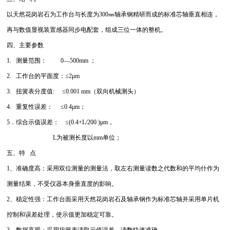
以天然花岗岩石为工作台与长度为300㎜轴承钢精研而成的标准芯轴垂直相连，
再与数值显视装置感器同步电配套，组成三位一体的整机。
四、主要参数
1. 测量范围： 0—500mm ；
2. 工作台的平面度：≤2μm
3. 扭簧表分度值
:
≤0.001 mm（双向机械测头）
4. 重复性误差： ≤0.4μm；
5．综合示值误差： ≤(0.4+L/200 )μm，
L为被测长度以mm单位；
五、特 点
1、准确度高：采用双位测量的测量法，取左右测量读数之代数和的平均什作为
测量结果，不受仪器本身垂直度的影响。
2、稳定性强：工作台面采用天然花岗岩石及轴承钢作为标准芯轴并采用单片机
控制和误差处理，使示值更加稳定可靠。
3、数据直观：采用扭簧表读取示值误差，读数快速准确。