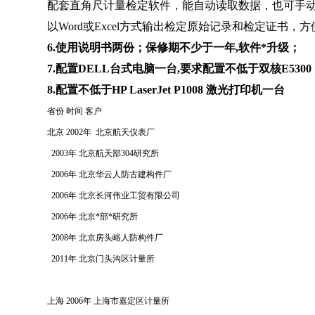
配套直角尺计量检定软件，能自动读取数据，也可手
以
Word
或
Excel
方式输出检定原始记录和检定证书，方
6.使用说明书两份；保修期不少于一年,软件*升级；
7.配置DELL台式电脑一台,要求配置不低于双核
E5300
8.配置不低于HP LaserJet P1008 激光打印机一台
省份 时间 客户
北京 2002年 北京航天仪表厂
2003年 北京航天部304研究所
2006年 北京华云人防古建构件厂
2006年 北京长河伟业工贸有限公司
2006年 北京*部*研究所
2008年 北京房头峪人防构件厂
2011年 北京门头沟区计量所
上海 2006年 上海市嘉定区计量所