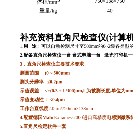
3
750×138×750
体积/mm
重量/kg
40
补充资料直角尺检查仪(计算机
1.
用 途
：可以自动检测尺寸至
500mm
的
0~2
级各类型
2.配备直角尺检查仪一台 台式电脑一台 激光打印机
3．直角尺检查仪主要技术要求
测量范围 (0～500)mm
测头分辨率 ≤0.2μm
示值误差 ≤±(0.3＋L/300)μm,L为被测长度,单位为m
示值变动性： ≤0.4μm
工作台直线度
2.0μm/750mm×138mm
4.配置德国Mahr
Extramess2000
进口高精度
电感测微系
5.直角尺检定软件一套