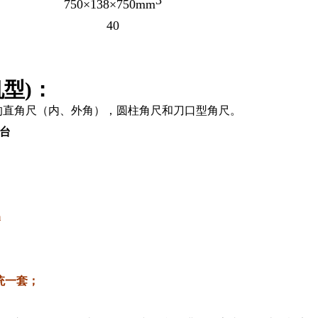
3
750×138×750mm
40
型)：
的直角尺（内、外角），圆柱角尺和刀口型角尺。
一台
m
统一套；