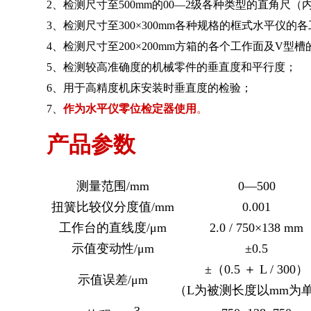
2、检测尺寸至500mm的00—2级各种类型的直角尺
3、检测尺寸至300×300mm各种规格的框式水平
4、检测尺寸至200×200mm方箱的各个工作面及V型
5、检测较高准确度的机械零件的垂直度和平行度；
6、用于高精度机床安装时垂直度的检验；
7、
作为水平仪零位检定器使用
。
产品参数
参数项目
500B型
测量范围/mm
0—500
扭簧比较仪分度值/mm
0.001
工作台的直线度/μm
2.0 / 750
×
138 mm
示值变动性/μm
±0.5
±（0.5 ＋ L / 300）
示值误差/μm
（L为被测长度以mm为