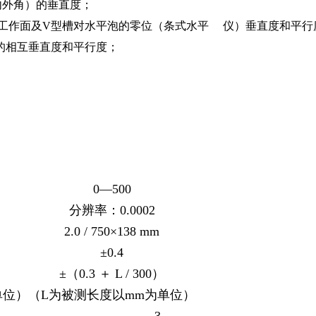
（内外角）的垂直度；
仪的各工作面及V型槽对水平泡的零位（条式水平 仪）垂直度和平行
槽的相互垂直度和平行度；
500E型（ 计算机）
0—500
分辨率：0.0002
2.0 / 750
×
138 mm
±0.4
±（0.3 ＋ L / 300）
单位）
（L为被测长度以mm为单位）