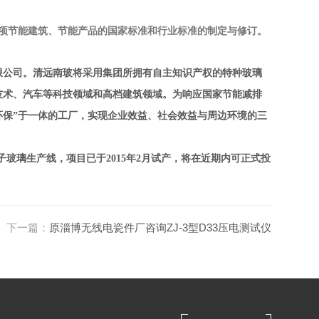
项节能建筑、节能产品的国家标准和行业标准的制定与修订。
限公司。清远南玻将采用集团所拥有自主知识产权的特种玻璃
技术、汽车等科技领域和高档建筑领域。为响应国家节能减排
环保”于一体的工厂，实现企业效益、社会效益与周边环境的三
子玻璃生产线，项目已于2015年2月试产，将在近期内可正式投
下一篇：
原淄博无线电瓷件厂咨询ZJ-3型D33压电测试仪