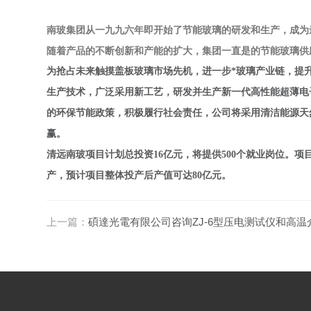
南玻集团从一九九六年即开始了节能玻璃的研发和生产，成为
随着产品的不断创新和产能的扩大，集团一直是的节能玻璃供
为抢占未来触摸盖板玻璃市场先机，进一步*玻璃产业链，提
生产技术，广泛采用新工艺，研发并生产新一代高性能超薄电
的环保节能政策，积极履行社会责任，公司将采用清洁能源天
赢。
清远南玻项目计划总投资16亿元，将提供500个就业岗位。项
产，预计项目整体投产后产值可达80亿元。
上一篇：
碩達光電有限公司咨询ZJ-6型压电测试仪和高