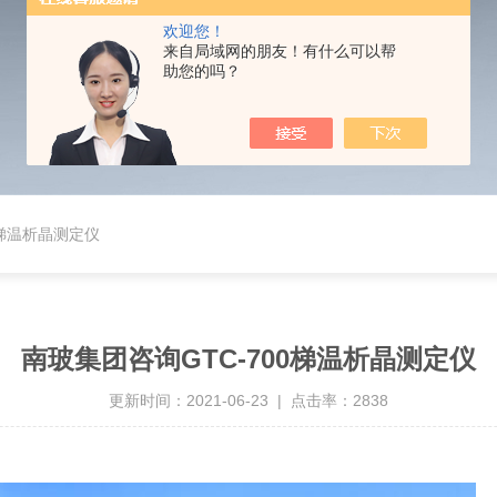
欢迎您！
来自局域网的朋友！有什么可以帮
助您的吗？
0梯温析晶测定仪
南玻集团咨询GTC-700梯温析晶测定仪
更新时间：2021-06-23 | 点击率：2838