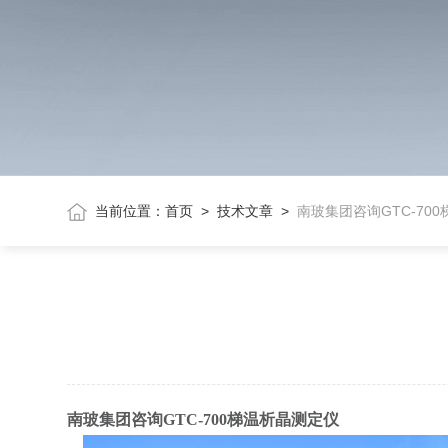
当前位置：
首页
>
技术文章
>
南玻集团咨询GTC-70
南玻集团咨询GTC-700梯温析晶测定仪