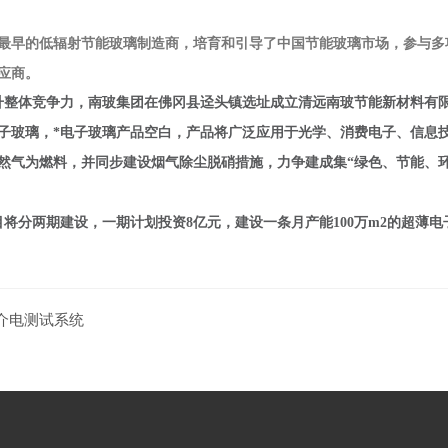
最早的低辐射节能玻璃制造商，培育和引导了中国节能玻璃市场，参与多
应商。
升整体竞争力，南玻集团在佛冈县迳头镇选址成立清远南玻节能新材料有
子玻璃，*电子玻璃产品空白，产品将广泛应用于光学、消费电子、信息
然气为燃料，并同步建设烟气除尘脱硝措施，力争建成集“绿色、节能、
目将分两期建设，一期计划投资8亿元，建设一条月产能100万m2的超薄电
温介电测试系统