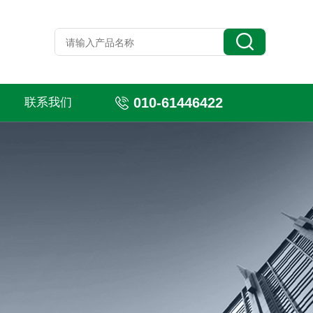
010-61446422
联系我们