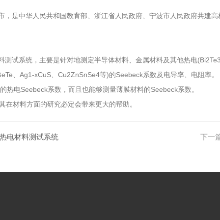
浙江省宁波市，是中华人民共和国教育部、浙江省人民政府、宁波市人民政府共建高
，主要是针对地测定半导体材料、金属材料及其他热电(Bi2Te3,PbTe,Sk
2、GeTe、Ag1-xCuS、Cu2ZnSnSe4等)的Seebeck系数及电导率、电阻率。
Seebeck系数，而且也能够测量薄膜材料的Seebeck系数。
统对其在材料方面的研究必定会带来更大的帮助。
型热电材料测试系统
下一