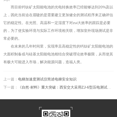
而目前钙钛矿太阳能电池的光电转换效率已经能够达到20%及以
上，因此当前迫在眉睫的是需要建立更加健全的测试程序来正确评估
它的稳定性。在光照、高温和一定湿度下对zui大效率的跟踪是必要
的，为了使实验环境与实际工作环境相关联，增加室外现场测试是非
常必要的。
在未来的几年时间里，实现率且高稳定性的钙钛矿太阳能电池的
大面积制备或与硅基太阳能电池相结合突破理论效率极限，从而使其
有极大可能进入市场，解决能源问题，造福人类。
上一篇：
电梯加速度测试仪简述电梯安全知识
下一篇：
《自然·材料》重大突破：西安交大采用ZJ-6型压电测试仪高性能压电材料