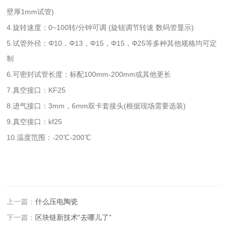
1mm试
)
壁厚
管
4.旋转
0~100转/分钟
调 (旋钮调节转
数码
显
)
速度：
可
速
管
示
5.试
径
Φ10，Φ13，Φ15，Φ15，Φ25等多种其他规
管外
：
格均可定
制
6.可密封试
长
标
100mm-200mm或其他更长
管
度：
配
7.真
KF25
空接口：
8.进气
3mm，6mm双
头(根据现场
选
)
接口：
卡套接
需要
装
9.真空接口
kf25
：
10.温度范围：-20℃-200℃
上一篇：
什么压电陶瓷
下一篇：
区块链新技术“去哪儿了”