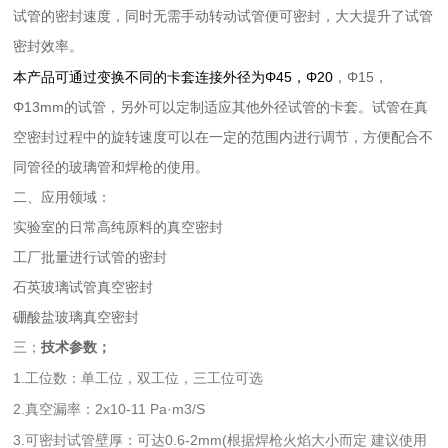
试管的密封速度，同时无需手动转动试管便可密封，大大提升了试管
密封效率。
本产品可通过变换不同的卡套连接外径为
Φ45
，Φ20
，Φ15，
Φ13mm的试管，另外可以定制适应其他外径试管的卡套。试管在真
空密封过程中的旋转速度可以在一定的范围内进行调节，方便配合不
同管径的玻璃管和焊枪的使用。
二、应用领域：
实验室的日常高纯原料的真空密封
工厂批量进行试管的密封
石英玻璃试管真空密封
硼酸盐玻璃真空密封
三；
技
术参数
；
1.工位数
单工位，双工位，三工位可选
：
2.真
2x10-11 Pa·m3/S
空漏率：
3.可密封试
达0.6-2mm(根据焊枪
建议
管壁厚：可
火焰大小而定
使用