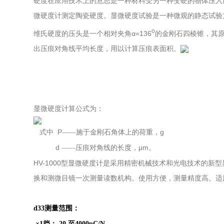
硬度在应用技术上的意思是一种材料受另一种变硬的物体压入
微硬度计测定陶瓷硬度。显微硬度试验是一种微观的静态试验
o
α=136
维氏硬度的压头是一个相对夹角
的金刚石四棱锥，其
出压痕对角线平均长度，用以计算压痕表面积。
显微硬度计算公式为：
P
g
式中
——施于金刚石角体上的荷重，
d
μm
——压痕对角线的长度，
。
HV-1000
型显微硬度计是采用精密机械技术和光电技术的新型
换和测微目镜一次测量读数机构。使用方便，测量精度高。适
d33
测量范围：
×1挡： 20 至4000pC/N，