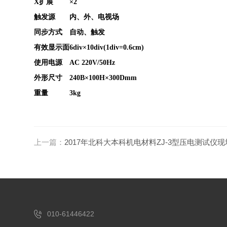
X
扩展
×2
触发源
内、外、电视场
同步方式
自动、触发
有效显示面
6div×10div(1div=0.6cm)
使用电源
AC 220V/50Hz
外形尺寸
240B×100H×300Dmm
重量
3kg
上一篇：
2017年北科大本科机电材料ZJ-3型压电测试仪
010-61446422