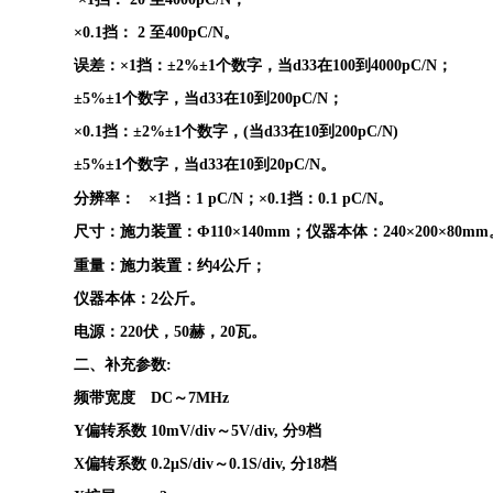
×0.1挡： 2 至400pC/N。
误差：×1挡：±2%±1个数字，当d33在100到4000pC/N；
±5%±1个数字，当d33在10到200pC/N；
×0.1挡：±2%±1个数字，(当d33在10到200pC/N)
±5%±1个数字，当d33在10到20pC/N。
分辨率：
×1挡：1 pC/N；×0.1挡：0.1 pC/N。
尺寸：施力装置：Φ110×140mm；仪器本体：240×200×80mm
重量：施力装置：约4公斤；
仪器本体：2公斤。
电源：220伏，50赫，20瓦。
二、补充参数:
频带宽度
DC
～
7MHz
Y
偏转系数
10mV/div
～
5V/div,
分
9
档
X
偏转系数
0.2μS/div
～
0.1S/div,
分
18
档