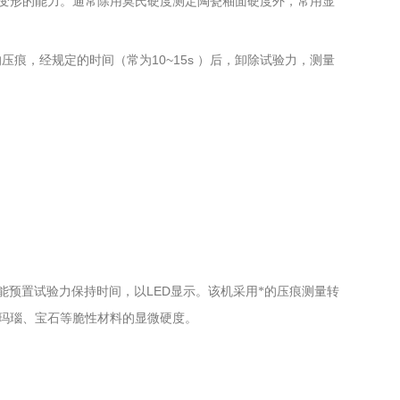
变形的能力。通常除用莫氏硬度测定陶瓷釉面硬度外，常用显
10~15s
的压痕，经规定的时间（常为
）后，卸除试验力，测量
LED
能预置试验力保持时间，以
显示。该机采用*的压痕测量转
玛瑙、宝石等
脆性材料的显微硬度。