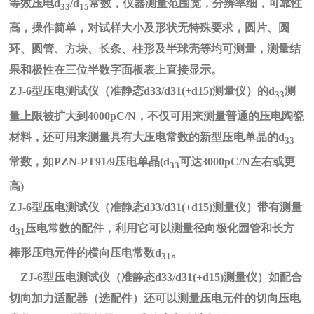
等效压电d
/d
常数，仪器测量范围宽，分辨率细，可靠性
33
15
高，操作简单，对试样大小及形状无特殊要求，圆片、圆
环、圆管、方块、长条、柱形及半球壳等均可测量，测量结
果和极性在三位半数字面板表上直接显示。
ZJ-6
型压电测试仪（准静态d33/d31(+d15)测量仪）的d
测
33
量上限被扩大到4000pC/N，不仅可用来测量普通的压电陶瓷
材料，还可用来测量具有大压电常数的新型压电单晶的d
33
常数，如PZN-PT91/9压电单晶(d
可达3000pC/N左右或更
33
高)
ZJ-6
型压电测试仪（准静态d33/d31(+d15)测量仪）带有测量
d
压电常数的配件，利用它可以测量径向极化园管和长方
31
棒形压电元件的横向压电常数d
。
31
ZJ-6
型压电测试仪（准静态d33/d31(+d15)测量仪）如配合
切向加力适配器（选配件）还可以测量压电元件的切向压电