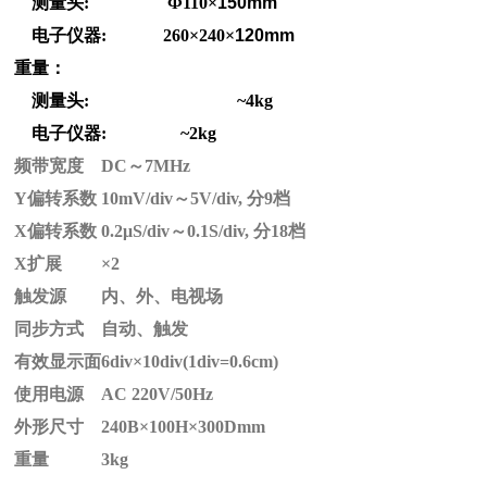
测量头: Ф110×
150mm
电子仪器: 260×240×
120mm
重量：
测量头:
~4kg
电子仪器: ~2kg
频带宽度
DC
～
7MHz
Y
偏转系数
10mV/div
～
5V/div,
分
9
档
X
偏转系数
0.2μS/div
～
0.1S/div,
分
18
档
X
扩展
×2
触发源
内、外、电视场
同步方式
自动、触发
有效显示面
6div×10div(1div=0.6cm)
使用电源
AC 220V/50Hz
外形尺寸
240B×100H×300Dmm
重量
3kg