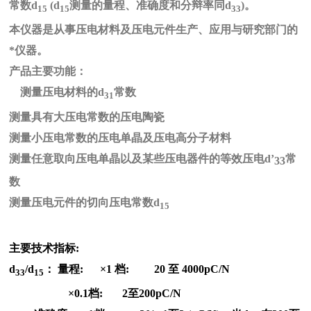
常数d
(d
测量的量程、准确度和分辩率同d
)。
15
15
33
本仪器是从事压电材料及压电元件生产、应用与研究部门的
*仪器。
产品主要功能：
测量压电材料的d
常数
31
测量具有大压电常数的压电陶瓷
测量小压电常数的压电单晶及压电高分子材料
测量任意取向压电单晶以及某些压电器件的等效压电d’
常
33
数
测量压电元件的切向压电常数d
15
主要技术指标:
d
/d
： 量程: ×1 档: 20 至 4000pC/N
33
15
×0.1
档: 2至200pC/N